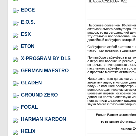
JL Audio ACS110LG-TW1:
EDGE
E.O.S.
На основе более чем 10-летне
автомобильного сабвуфера. Ес
класса, то на сегодняшний де
ESX
эту статью и воспользовавши
достойный сабвуфер, который в
ETON
Сабвуфер в любой системе сч
частот, как правило, в диапазон
При выборе сабвуфера в автом
X-PROGRAM BY DLS
с первыми вообще не рекомендо
встречаются интересные экзем
пассивного сабвуфера и усили
GERMAN MAESTRO
о простоте монтажа активного 
Низкочастотные динамики уст
GLADEN
закрытый ящик, в котором дина
получил большее распростране
воспроизводит нюансы музыкал
щелевым портом, основное отл
GROUND ZERO
довольно часто в автозвуке и
портами или фазиками разделе
звука ближе к фазоинверторно
FOCAL
Если в Вашем автомобил
HARMAN KARDON
то вышлите фотограф
на наш E-
HELIX