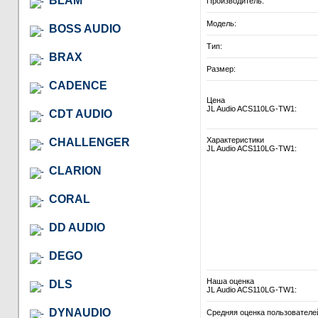
BLAM
Производитель:
Модель:
BOSS AUDIO
Тип:
BRAX
Размер:
CADENCE
Цена
JL Audio ACS110LG-TW1:
CDT AUDIO
Характеристики
CHALLENGER
JL Audio ACS110LG-TW1:
CLARION
CORAL
DD AUDIO
DEGO
Наша оценка
DLS
JL Audio ACS110LG-TW1:
DYNAUDIO
Средняя оценка пользователе