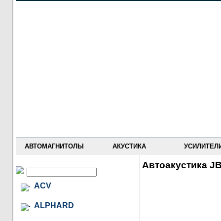
НОВОСТИ
ПРАЙС-ЛИСТ
ФОРУМ
ГДЕ КУПИТЬ
ОПИСАНИЯ
УСТАНОВКА
АНТИ-РАДАРЫ
АВТОМАГНИТОЛЫ
АКУСТИКА
УСИЛИТЕЛ
Автоакустика JB
ACV
ALPHARD