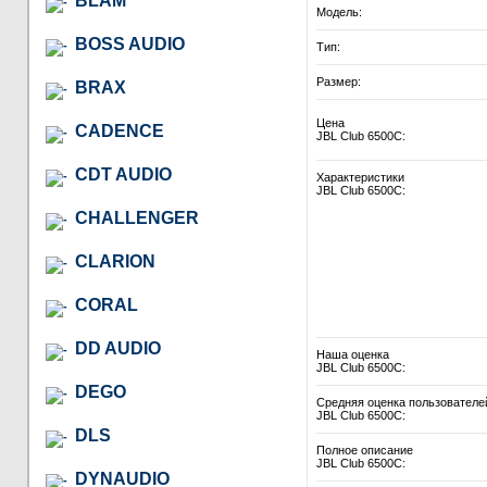
BLAM
Модель:
BOSS AUDIO
Тип:
Размер:
BRAX
Цена
CADENCE
JBL Club 6500C:
CDT AUDIO
Характеристики
JBL Club 6500C:
CHALLENGER
CLARION
CORAL
DD AUDIO
Наша оценка
JBL Club 6500C:
DEGO
Средняя оценка пользователе
JBL Club 6500C:
DLS
Полное описание
JBL Club 6500C:
DYNAUDIO