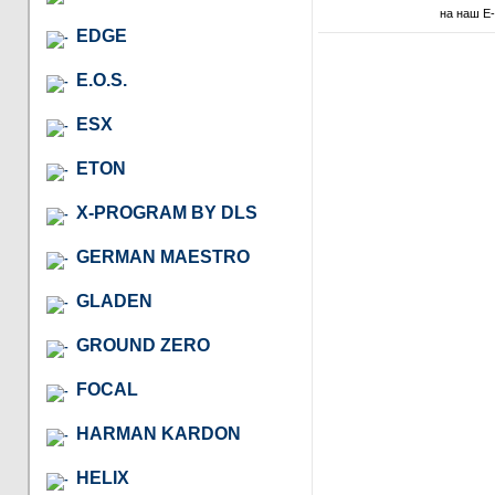
на наш E-
EDGE
E.O.S.
ESX
ETON
X-PROGRAM BY DLS
GERMAN MAESTRO
GLADEN
GROUND ZERO
FOCAL
HARMAN KARDON
HELIX