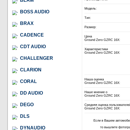
BLAM
Модель:
BOSS AUDIO
Тип:
BRAX
Размер:
CADENCE
Цена
Ground Zero GZRC 16X:
CDT AUDIO
Характеристики
Ground Zero GZRC 16X:
CHALLENGER
CLARION
Наша оценка
CORAL
Ground Zero GZRC 16X:
Наше мнение о
DD AUDIO
Ground Zero GZRC 16X:
DEGO
Средняя оценка пользователе
Ground Zero GZRC 16X:
DLS
Если в Вашем автомоби
DYNAUDIO
то вышлите фотогр