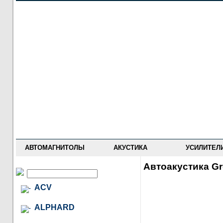
НОВОСТИ
ПРАЙС-ЛИСТ
ФОРУМ
ГДЕ КУПИТЬ
ОПИСАНИЯ
УСТАНОВКА
АНТИ-РАДАРЫ
АВТОМАГНИТОЛЫ
АКУСТИКА
УСИЛИТЕЛ
Автоакустика G
ACV
ALPHARD