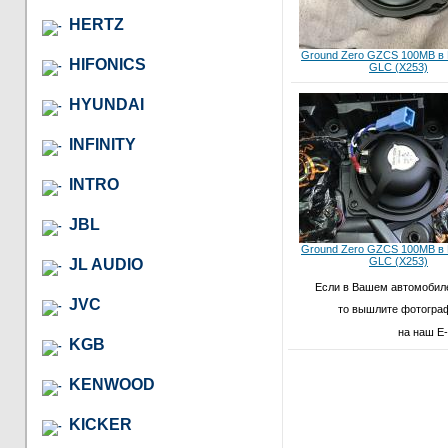
HERTZ
Ground Zero GZCS 100MB в
HIFONICS
GLC (X253)
HYUNDAI
INFINITY
INTRO
JBL
Ground Zero GZCS 100MB в
GLC (X253)
JL AUDIO
Если в Вашем автомобиле
JVC
то вышлите фотограф
на наш E-
KGB
KENWOOD
KICKER