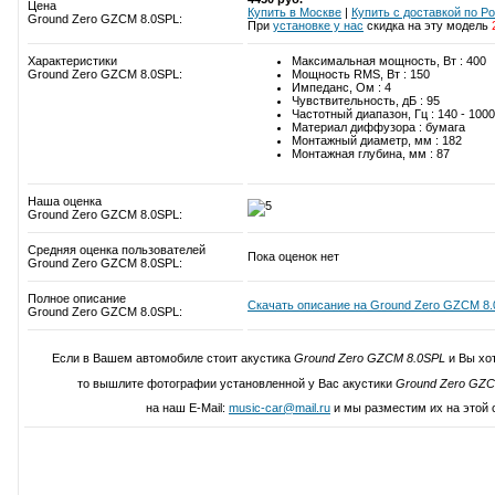
Цена
Купить в Москве
|
Купить c доставкой по Р
Ground Zero GZCM 8.0SPL:
При
установке у нас
скидка на эту модель
Характеристики
Максимальная мощность, Вт : 400
Ground Zero GZCM 8.0SPL:
Мощность RMS, Вт : 150
Импеданс, Ом : 4
Чувствительность, дБ : 95
Частотный диапазон, Гц : 140 - 100
Материал диффузора : бумага
Монтажный диаметр, мм : 182
Монтажная глубина, мм : 87
Наша оценка
Ground Zero GZCM 8.0SPL:
Средняя оценка пользователей
Пока оценок нет
Ground Zero GZCM 8.0SPL:
Полное описание
Скачать описание на Ground Zero GZCM 8
Ground Zero GZCM 8.0SPL:
Если в Вашем автомобиле стоит акустика
Ground Zero GZCM 8.0SPL
и Вы хо
то вышлите фотографии установленной у Вас акустики
Ground Zero GZC
на наш E-Mail:
music-car@mail.ru
и мы разместим их на этой 
Написать свой отзыв о Ground Zero 