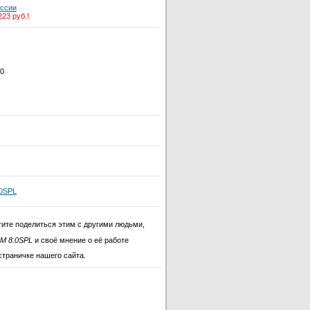
оссии
223 руб.!
00
.0SPL
тите поделиться этим с другими людьми,
M 8.0SPL
и своё мнение о её работе
страничке нашего сайта.
GZCM 8.0SPL