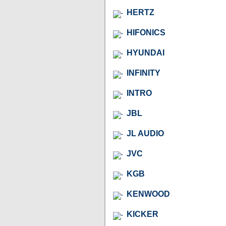
HERTZ
HIFONICS
HYUNDAI
INFINITY
INTRO
JBL
JL AUDIO
JVC
KGB
KENWOOD
KICKER