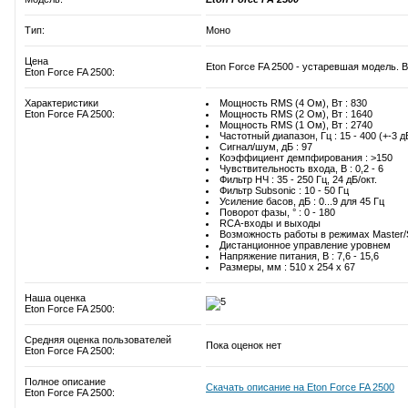
Тип:
Моно
Цена
Eton Force FA 2500 - устаревшая модель. В
Eton Force FA 2500:
Характеристики
Мощность RMS (4 Ом), Вт : 830
Eton Force FA 2500:
Мощность RMS (2 Ом), Вт : 1640
Мощность RMS (1 Ом), Вт : 2740
Частотный диапазон, Гц : 15 - 400 (+-3 д
Сигнал/шум, дБ : 97
Коэффициент демпфирования : >150
Чувствительность входа, В : 0,2 - 6
Фильтр НЧ : 35 - 250 Гц, 24 дБ/окт.
Фильтр Subsonic : 10 - 50 Гц
Усиление басов, дБ : 0...9 для 45 Гц
Поворот фазы, ° : 0 - 180
RCA-входы и выходы
Возможность работы в режимах Master/
Дистанционное управление уровнем
Напряжение питания, В : 7,6 - 15,6
Размеры, мм : 510 x 254 x 67
Наша оценка
Eton Force FA 2500:
Средняя оценка пользователей
Пока оценок нет
Eton Force FA 2500:
Полное описание
Скачать описание на Eton Force FA 2500
Eton Force FA 2500: