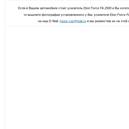
Если в Вашем автомобиле стоит усилитель
Eton Force FA 2500
и Вы хотит
то вышлите фотографии установленного у Вас усилителя
Eton Force F
на наш E-Mail:
music-car@mail.ru
и мы разместим их на этой 
Написать свой отзыв о Eton Force