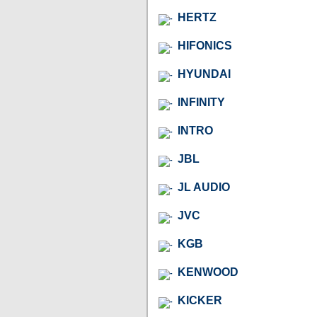
HERTZ
HIFONICS
HYUNDAI
INFINITY
INTRO
JBL
JL AUDIO
JVC
KGB
KENWOOD
KICKER