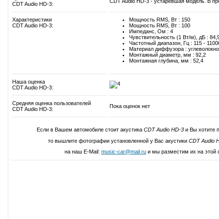
CDT Audio HD-3 - устаревшая модель. В пр
CDT Audio HD-3:
Характеристики
Мощность RMS, Вт : 150
CDT Audio HD-3:
Мощность RMS, Вт : 100
Импеданс, Ом : 4
Чувствительность (1 Вт/м), дБ : 84,
Частотный диапазон, Гц : 115 - 1100
Материал диффузора : углеволокно
Монтажный диаметр, мм : 92,2
Монтажная глубина, мм : 52,4
Наша оценка
CDT Audio HD-3:
Средняя оценка пользователей
Пока оценок нет
CDT Audio HD-3:
Если в Вашем автомобиле стоит акустика
CDT Audio HD-3
и Вы хотите 
то вышлите фотографии установленной у Вас акустики
CDT Audio 
на наш E-Mail:
music-car@mail.ru
и мы разместим их на этой 
Написать свой отзыв о CDT Aud