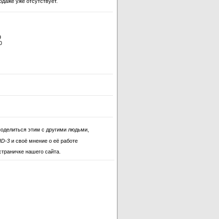
одаже уже отсутствует.
9
0
поделиться этим с другими людьми,
HD-3
и своё мнение о её работе
страничке нашего сайта.
io HD-3