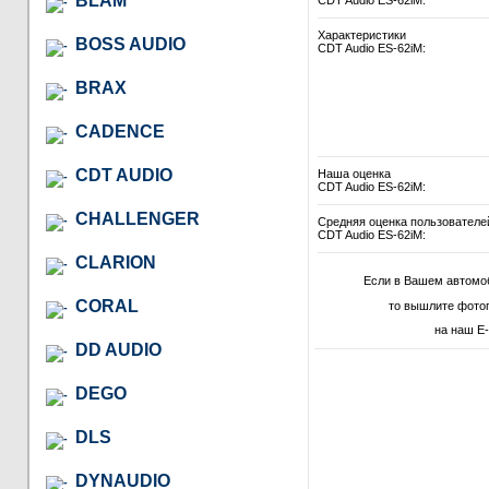
BLAM
CDT Audio ES-62iM:
Характеристики
BOSS AUDIO
CDT Audio ES-62iM:
BRAX
CADENCE
CDT AUDIO
Наша оценка
CDT Audio ES-62iM:
CHALLENGER
Средняя оценка пользователе
CDT Audio ES-62iM:
CLARION
Если в Вашем автомо
CORAL
то вышлите фото
на наш E-
DD AUDIO
DEGO
DLS
DYNAUDIO