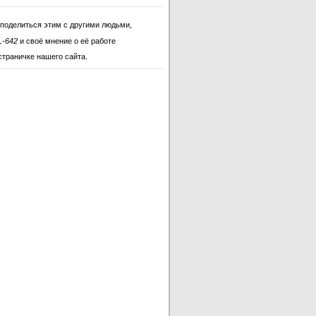
 поделиться этим с другими людьми,
L-642
и своё мнение о её работе
страничке нашего сайта.
o CL-642