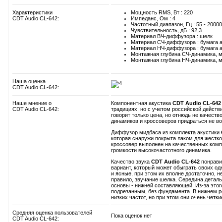
Характеристики
Мощность RMS, Вт : 220
CDT Audio CL-642:
Импеданс, Ом : 4
Частотный диапазон, Гц : 55 - 20000
Чувствительность, дБ : 92,3
Материал ВЧ-диффузора : шелк
Материал СЧ-диффузора : бумага 
Материал НЧ-диффузора : бумага 
Монтажная глубина СЧ-динамика, м
Монтажная глубина НЧ-динамика, м
Наша оценка
CDT Audio CL-642:
Наше мнение о
Компонентная акустика
CDT Audio CL-642
CDT Audio CL-642:
традициях, но с учетом российской действи
говорит только цена, но отнюдь не качество
динамиков и кроссоверов придраться не во
Диффузор мидбаса из комплекта акустики
которая снаружи покрыта лаком для жестко
кроссовер выполнен на качественных ком
громкости высокочастотного динамика.
Качество звука
CDT Audio CL-642
понрави
вариант, который может обыграть своих о
и ясные, при этом их вполне достаточно, н
правило, звучание шелка. Середина деталь
основы - нижней составляющей. Из-за этог
подрезанным, без фундамента. В нижнем 
низких частот, но при этом они очень четк
Средняя оценка пользователей
Пока оценок нет
CDT Audio CL-642: