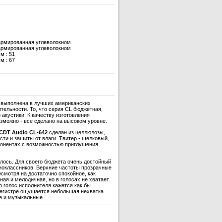
армированная углеволокном
армированная углеволокном
м : 51
м : 67
выполнена в лучших американских
тельности. То, что серия CL бюджетная,
 акустики. К качеству изготовления
зможно - все сделано на высоком уровне.
CDT Audio CL-642
сделан из целлюлозы,
сти и защиты от влаги. Твитер - шелковый,
понентах с возможностью приглушения
лось. Для своего бюджета очень достойный
дноклассников. Верхние частоты прозрачные
есмотря на достаточно спокойное, как
ная и мелодичная, но в голосах не хватает
о голос исполнителя кажется как бы
регистре ощущается небольшая нехватка
ие и музыкальные.