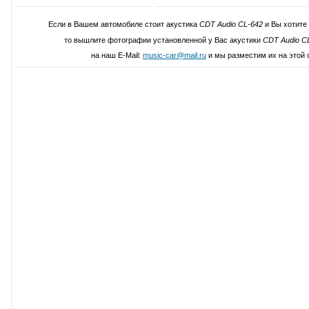
Если в Вашем автомобиле стоит акустика
CDT Audio CL-642
и Вы хотите
то вышлите фотографии установленной у Вас акустики
CDT Audio C
на наш E-Mail:
music-car@mail.ru
и мы разместим их на этой 
Написать свой отзыв о CDT Audi