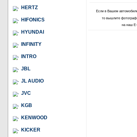
HERTZ
Если в Вашем автомобиле
то вышлите фотографи
HIFONICS
на наш E-
HYUNDAI
INFINITY
INTRO
JBL
JL AUDIO
JVC
KGB
KENWOOD
KICKER