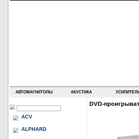
НОВОСТИ
ПРАЙС-ЛИСТ
ФОРУМ
ГДЕ КУПИТЬ
ОПИСАНИЯ
УСТАНОВКА
АНТИ-РАДАРЫ
АВТОМАГНИТОЛЫ
АКУСТИКА
УСИЛИТЕЛ
DVD-проигрыват
ACV
ALPHARD