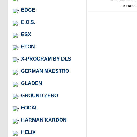
на наш E-
EDGE
E.O.S.
ESX
ETON
X-PROGRAM BY DLS
GERMAN MAESTRO
GLADEN
GROUND ZERO
FOCAL
HARMAN KARDON
HELIX