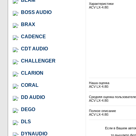
BLAM
Характеристики
ACV LX-4.80:
BOSS AUDIO
BRAX
CADENCE
CDT AUDIO
CHALLENGER
CLARION
Наша оценка
CORAL
ACV LX-4.80:
DD AUDIO
Средняя оценка пользовател
ACV LX-4.80:
DEGO
Полное описание
ACV LX-4.80:
DLS
Если в Вашем авто
DYNAUDIO
то вышлите фот