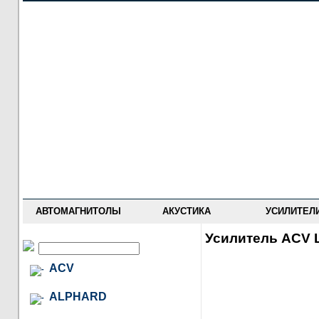
НОВОСТИ
ПРАЙС-ЛИСТ
ФОРУМ
ГДЕ КУПИТЬ
ОПИСАНИЯ
УСТАНОВКА
АНТИ-РАДАРЫ
АВТОМАГНИТОЛЫ
АКУСТИКА
УСИЛИТЕЛ
Усилитель ACV L
ACV
ALPHARD