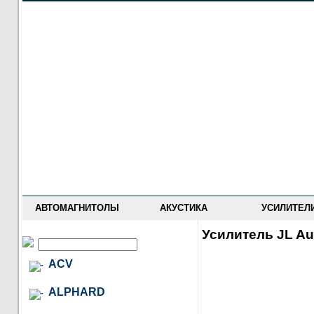
НОВОСТИ
ПРАЙС-ЛИСТ
ФОРУМ
ГДЕ КУПИТЬ
ОПИСАНИЯ
УСТАНОВКА
АНТИ-РАДАРЫ
АВТОМАГНИТОЛЫ
АКУСТИКА
УСИЛИТЕЛ
Усилитель JL Au
ACV
ALPHARD