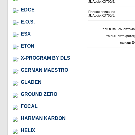
JL Audio XD700/5:
EDGE
Полное описание
JL Audio XD700/5:
E.O.S.
Если в Вашем автомо
ESX
то вышлите фотог
на наш E-
ETON
X-PROGRAM BY DLS
GERMAN MAESTRO
GLADEN
GROUND ZERO
FOCAL
HARMAN KARDON
HELIX