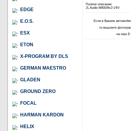
Полное описание
JL Audio M800/8v2-24V:
EDGE
E.O.S.
Если в Вашем автомобил
то вышлите фотогра
ESX
на наш E-
ETON
X-PROGRAM BY DLS
GERMAN MAESTRO
GLADEN
GROUND ZERO
FOCAL
HARMAN KARDON
HELIX