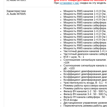
JL Audio M700/5:
Для этого товара доставка по Москве 
При
установке у нас
скидка на эту модель
Характеристики
Мощность RMS каналов 1-4 (4 Ом, 14
JL Audio M700/5:
Мощность RMS каналов 1-4 (2 Ом, 14
Мощность RMS каналов 1-4 (8 Ом / м
Мощность RMS каналов 1-4 (4 Ом / м
Мощность RMS канала сабвуфера (4 
Мощность RMS канала сабвуфера (3 
Мощность RMS канала сабвуфера (2 
Мощность RMS каналов 1-4 (4 Ом, 12
Мощность RMS каналов 1-4 (2 Ом, 12
Мощность RMS каналов 1-4 (8 Ом / м
Мощность RMS каналов 1-4 (4 Ом / м
Мощность RMS канала сабвуфера (4 
Мощность RMS канала сабвуфера (3 
Мощность RMS канала сабвуфера (2 
Частотный диапазон каналов 1-4 (+0,
Частотный диапазон канала сабвуфер
КГИ + шум, % : 1
Соотношение сигнал/шум каналов 1
>104
Соотношение сигнал/шум канала с
дБ : >103
Коэффициент демпфирования диапаз
Коэффициент демпфирования диапаз
Коэффициент демпфирования диапа
Коэффициент демпфирования диапа
Чувствительность входа, В : 0,1 - 4
Режимы работы кроссовера каналов 1
Режимы работы кроссовера каналов 3
Фильтр ВЧ каналов 1-2 : 50 - 500 Гц 
Фильтр ВЧ каналов 3-4 : 50 - 500 Гц,
Фильтр НЧ канала сабвуфера : 50 - 5
RCA-входы
Дистанционное управление уровне
Переключатель режима работы дис