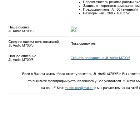
Переключатель режима работы вход
Защита от короткого замыкания вы
Предохранитель, А : 60 (внешний)
Размеры, мм : 260 x 180 x 52
Наша оценка
JL Audio M700/5:
Средняя оценка пользователей
Пока оценок нет
JL Audio M700/5:
Полное описание
Скачать описание на JL Audio M700/5
JL Audio M700/5:
Если в Вашем автомобиле стоит усилитель
JL Audio M700/5
и Вы хотите 
то вышлите фотографии установленного у Вас усилителя
JL Audio M
на наш E-Mail:
music-car@mail.ru
и мы разместим их на этой 
Написать свой отзыв о JL Audio