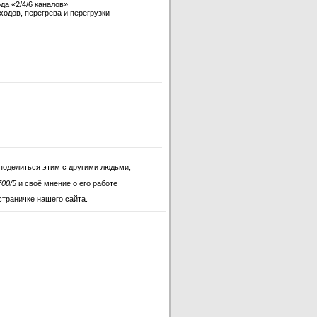
а «2/4/6 каналов»
ходов, перегрева и перегрузки
поделиться этим с другими людьми,
700/5
и своё мнение о его работе
страничке нашего сайта.
 M700/5