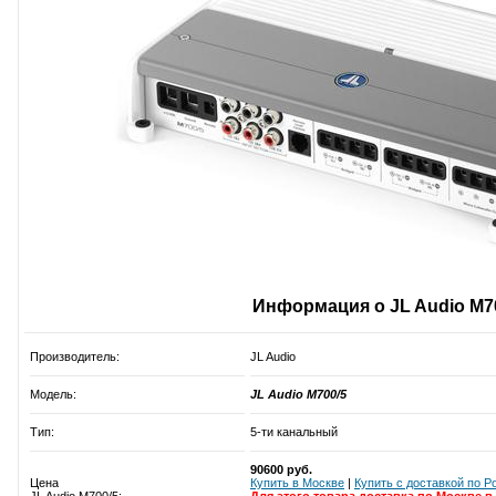
Информация о JL Audio M7
Производитель:
JL Audio
Модель:
JL Audio M700/5
Тип:
5-ти канальный
90600 руб.
Цена
Купить в Москве
|
Купить c доставкой по Р