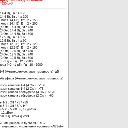
в пределах МКАД бесплатна!
4530 руб.!
,4 В), Вт : 4 x 75
,4 В), Вт : 4 x 100
ост, 14,4 В), Вт : 2 x 150
ост, 14,4 В), Вт : 2 x 200
Ом, 14,4 В), Вт : 180
Ом, 14,4 В), Вт : 240
Ом, 14,4 В), Вт : 300
,5 В), Вт : 4 x 60
,5 В), Вт : 4 x 90
ост, 12,5 В), Вт : 2 x 120
ост, 12,5 В), Вт : 2 x 180
Ом, 12,5 В), Вт : 180
Ом, 12,5 В), Вт : 240
Ом, 12,5 В), Вт : 300
 -1 дБ), Гц : 12 - 22000
а (+0, -1 дБ), Гц : 10 - 1000
-4 (А-взвешенное, макс. мощность), дБ :
абвуфера (А-взвешенное, макс. мощность),
он каналов 1-4 (4 Ом) : >150
он каналов 1-4 (2 Ом) : >75
зон канала сабвуфера (4 Ом) : >120
зон канала сабвуфера (2 Ом) : >60
-2 : Off / x1 / x10
-4 : Off / BP / HP
/ 500 - 5000 Гц, 12 дБ/окт.
 12 дБ/окт.
00 Гц, 12/24 дБ/окт.
м : опционально пульт HD-RLC
танционного управления уровнем «All/Sub»