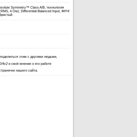
solute Symmetry™ Class A/B, технология
(RMS, 4 Ом), Differential-Balanced Input, ФНЧ/
ебристый.
 поделиться этим с другими людьми,
0/4v2
и своё мнение о его работе
страничке нашего сайта.
300/4v2