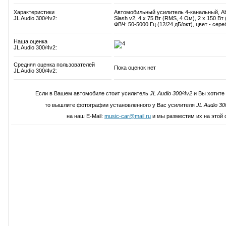
Характеристики
Автомобильный усилитель 4-канальный, Ab
JL Audio 300/4v2:
Slash v2, 4 х 75 Вт (RMS, 4 Ом), 2 х 150 Вт 
ФВЧ: 50-5000 Гц (12/24 дБ/окт), цвет - сер
Наша оценка
JL Audio 300/4v2:
Средняя оценка пользователей
Пока оценок нет
JL Audio 300/4v2:
Если в Вашем автомобиле стоит усилитель
JL Audio 300/4v2
и Вы хотите
то вышлите фотографии установленного у Вас усилителя
JL Audio 30
на наш E-Mail:
music-car@mail.ru
и мы разместим их на этой 
Написать свой отзыв о JL Audio 