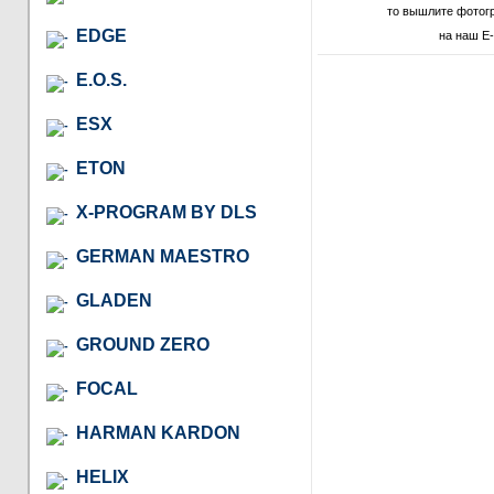
то вышлите фотог
EDGE
на наш E-
E.O.S.
ESX
ETON
X-PROGRAM BY DLS
GERMAN MAESTRO
GLADEN
GROUND ZERO
FOCAL
HARMAN KARDON
HELIX