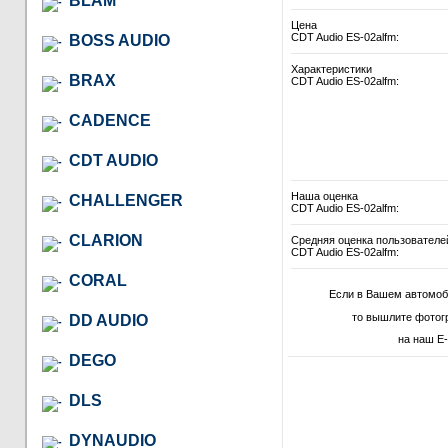
BLAM
Цена
CDT Audio ES-02alfm:
BOSS AUDIO
Характеристики
BRAX
CDT Audio ES-02alfm:
CADENCE
CDT AUDIO
Наша оценка
CHALLENGER
CDT Audio ES-02alfm:
CLARION
Средняя оценка пользователе
CDT Audio ES-02alfm:
CORAL
Если в Вашем автомоб
то вышлите фотог
DD AUDIO
на наш E-
DEGO
DLS
DYNAUDIO