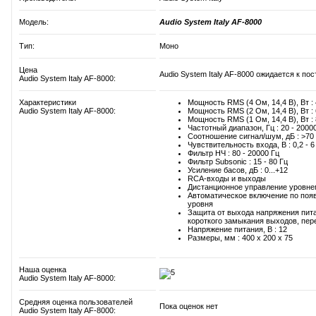
Модель:
Audio System Italy AF-8000
Тип:
Моно
Цена
Audio System Italy AF-8000 ожидается к по
Audio System Italy AF-8000:
Характеристики
Мощность RMS (4 Ом, 14,4 В), Вт :
Audio System Italy AF-8000:
Мощность RMS (2 Ом, 14,4 В), Вт :
Мощность RMS (1 Ом, 14,4 В), Вт :
Частотный диапазон, Гц : 20 - 2000
Соотношение сигнал/шум, дБ : >70
Чувствительность входа, В : 0,2 - 6
Фильтр НЧ : 80 - 20000 Гц
Фильтр Subsonic : 15 - 80 Гц
Усиление басов, дБ : 0...+12
RCA-входы и выходы
Дистанционное управление уровн
Автоматическое включение по появ
уровня
Защита от выхода напряжения пита
короткого замыкания выходов, пере
Напряжение питания, В : 12
Размеры, мм : 400 x 200 x 75
Наша оценка
Audio System Italy AF-8000:
Средняя оценка пользователей
Пока оценок нет
Audio System Italy AF-8000: