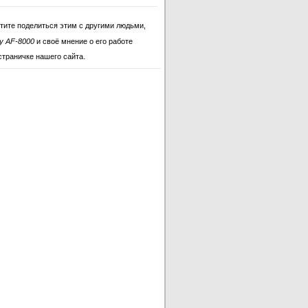
тите поделиться этим с другими людьми,
ly AF-8000
и своё мнение о его работе
страничке нашего сайта.
taly AF-8000