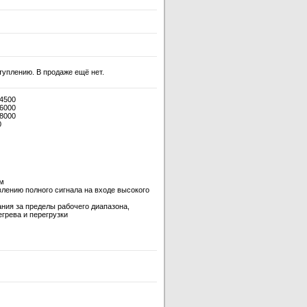
ступлению. В продаже ещё нет.
 4500
 6000
 8000
0
ем
лению полного сигнала на входе высокого
ния за пределы рабочего диапазона,
грева и перегрузки