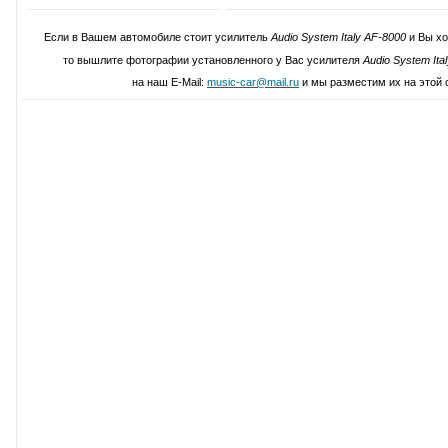
Если в Вашем автомобиле стоит усилитель
Audio System Italy AF-8000
и Вы хо
то вышлите фотографии установленного у Вас усилителя
Audio System Ita
на наш E-Mail:
music-car@mail.ru
и мы разместим их на этой 
Написать свой отзыв о Audio System I